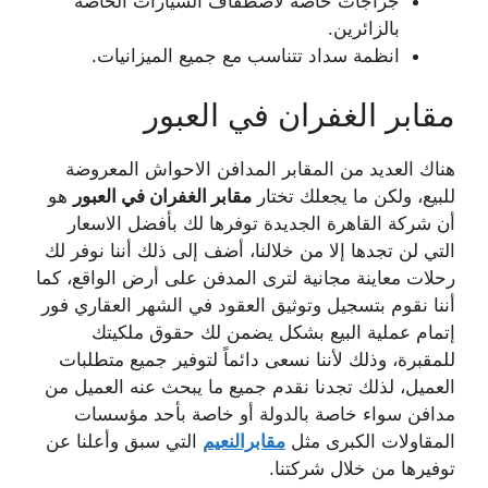
جراجات خاصة لاصطفاف السيارات الخاصة
بالزائرين.
انظمة سداد تتناسب مع جميع الميزانيات.
مقابر الغفران في العبور
هناك العديد من المقابر المدافن الاحواش المعروضة
للبيع، ولكن ما يجعلك تختار
مقابر الغفران في العبور
هو
أن شركة القاهرة الجديدة توفرها لك بأفضل الاسعار
التي لن تجدها إلا من خلالنا، أضف إلى ذلك أننا نوفر لك
رحلات معاينة مجانية لترى المدفن على أرض الواقع، كما
أننا نقوم بتسجيل وتوثيق العقود في الشهر العقاري فور
إتمام عملية البيع بشكل يضمن لك حقوق ملكيتك
للمقبرة، وذلك لأننا نسعى دائماً لتوفير جميع متطلبات
العميل، لذلك تجدنا نقدم جميع ما يبحث عنه العميل من
مدافن سواء خاصة بالدولة أو خاصة بأحد مؤسسات
المقاولات الكبرى مثل
مقابرالنعيم
التي سبق وأعلنا عن
توفيرها من خلال شركتنا.