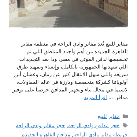
مقابر للبيع تُعد مقابر وادي الراحة في منطقة مقابر
القاهرة الجديدة من أهم وأجدد المناطق اللي تم
تخصيصها لدفن الموتى في مصر، ودا بعد التجديدات
اللي شهدتها الجمهورية بالكامل، وإنشاء وتمهيد طرق
سريعة واللي سهل الانتقال كتير عن زمان، وعشان أبرز
أولوياتنا كشركة متخصصة وبارزة في عالم المقاولات،
لاسيما في مجال بناء وتجهيز المدافن حرصنا على توفير
مدافن …
اقرأ المزيد
التصنيفات
مقابر للبيع
الوسوم
حجز مدافن وادي الراحة
,
حجز مقابر وادي الراحة
,
خريطة مقابر وادي الراحة
,
مدافن القاهرة الجديدة
,